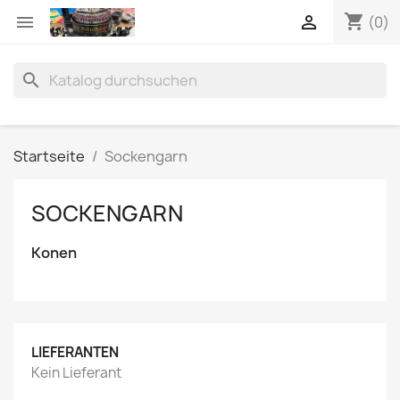
shopping_cart


(0)
search
Startseite
Sockengarn
SOCKENGARN
Konen
LIEFERANTEN
Kein Lieferant