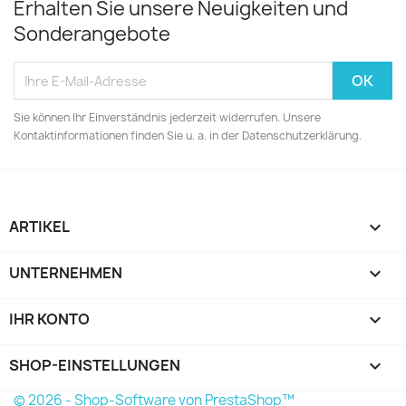
Erhalten Sie unsere Neuigkeiten und
Sonderangebote
Sie können Ihr Einverständnis jederzeit widerrufen. Unsere
Kontaktinformationen finden Sie u. a. in der Datenschutzerklärung.
ARTIKEL

UNTERNEHMEN

IHR KONTO

SHOP-EINSTELLUNGEN
keyboard_arrow_down
© 2026 - Shop-Software von PrestaShop™