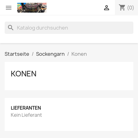
shopping_cart


(0)
search
Startseite
Sockengarn
Konen
KONEN
LIEFERANTEN
Kein Lieferant